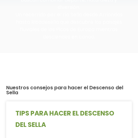
diversión.
Un recorrido por el río Sella desde Arriondas
hasta Ribadesella que descubre los paisajes
fluviales de los Picos de Europa mientras
desciendes en canoa.
Nuestros consejos para hacer el Descenso del
Sella
TIPS PARA HACER EL DESCENSO
DEL SELLA