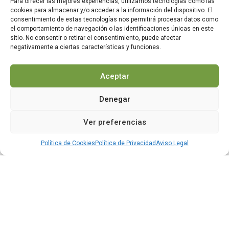
Para ofrecer las mejores experiencias, utilizamos tecnologías como las
Asturias con Rumbo Norte. Desde el emocionante
cookies para almacenar y/o acceder a la información del dispositivo. El
descenso del Sella en canoa hasta rutas de
consentimiento de estas tecnologías nos permitirá procesar datos como
senderismo en los Picos de Europa, ¡vive momentos
el comportamiento de navegación o las identificaciones únicas en este
inolvidables con tus seres queridos en la naturaleza!
sitio. No consentir o retirar el consentimiento, puede afectar
negativamente a ciertas características y funciones.
Baja el Sella en Canoa con Rumbo
LEER MÁS »
Norte
Aceptar
29 abril, 2019
Denegar
Reserva ya!
Ver preferencias
Información del Descenso en Canoa
RESERVA ONLINE
Política de Cookies
Política de Privacidad
Aviso Legal