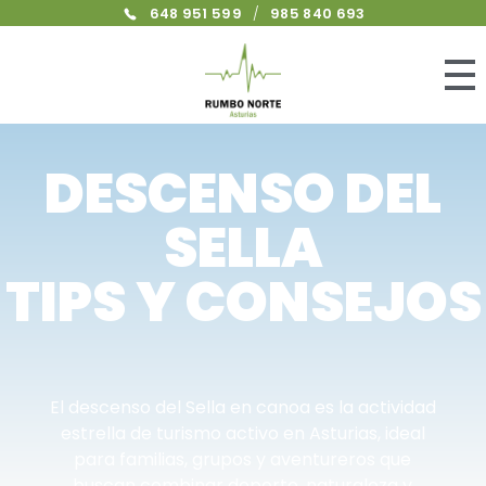
648 951 599
/
985 840 693
DESCENSO DEL
SELLA
TIPS Y CONSEJOS
El descenso del Sella en canoa es la actividad
estrella de turismo activo en Asturias, ideal
para familias, grupos y aventureros que
buscan combinar deporte, naturaleza y